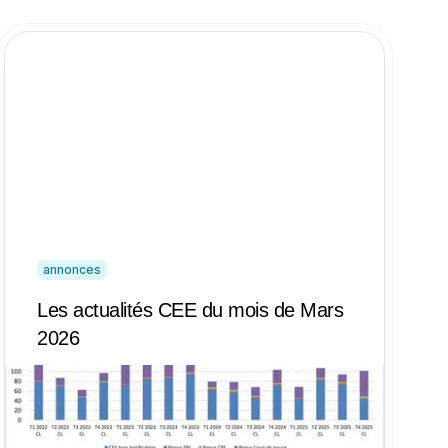
annonces
Les actualités CEE du mois de Mars
2026
Doctrine P6, CEE et carburant, CAE
espagnol, indices à terme, lettre
d'information des CEE, changements