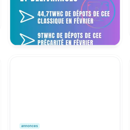
d'information des CEE, CSE du 16 avril,
dépôts et délivrances et indices de prix
de mars : retour sur les sujets qui ont fait
l’actualité des CEE au mois d'avril 2026.
30 avril 2026
annonces