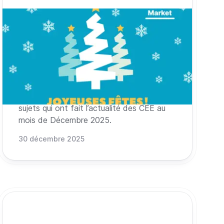
Les actualités CEE du mois de
Décembre 2025
Indices de prix de Novembre, état des
comptes, webinaire CEE, lettre
d'information, indices à terme, journées
records, nouvelle stratégie climat (SNBC
3) et chiffres de l'année : retour sur les
sujets qui ont fait l’actualité des CEE au
mois de Décembre 2025.
30 décembre 2025