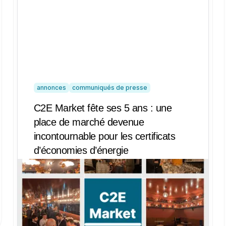
annonces
communiqués de presse
C2E Market fête ses 5 ans : une
place de marché devenue
incontournable pour les certificats
d’économies d’énergie
Le 9 novembre 2025, C2E Market a
célébré ses 5 ans d’existence. Créée en
2020 par Marc La Rosa et Olivier Le
Marois, en partenariat avec cinq acteurs
pionniers du marché des CEE, la