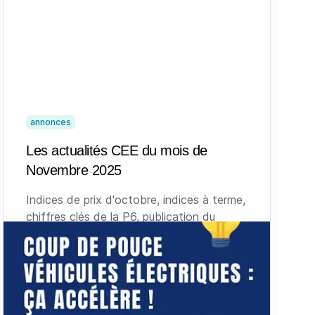
annonces
Les actualités CEE du mois de
Novembre 2025
Indices de prix d'octobre, indices à terme,
chiffres clés de la P6, publication du
décret, coup de pouce véhicule électrique
et lancement de la place de marché des
CPB : retour sur les sujets qui ont fait
l’actualité des CEE au mois de Novembre
2025.