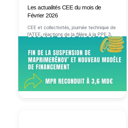
Les actualités CEE du mois de
Février 2026
CEE et collectivités, journée technique de
l'ATEE, réactions de la filière à la PPE 3,
vote du budget, classement des fiches
d'opérations standardisées, indices à
terme, statistiques de dépôts et
délivrances et rouverture du guichet MPR
: retour sur les sujets qui ont fait l’actualité
des CEE au mois de Février 2026.
28 février 2026