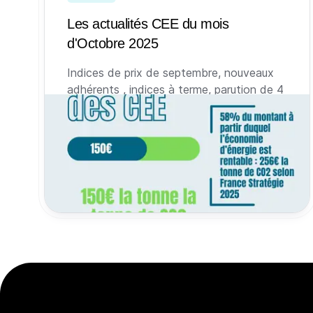
Les actualités CEE du mois
d'Octobre 2025
Indices de prix de septembre, nouveaux
adhérents , indices à terme, parution de 4
mois de statistiques, études sur les
économies réelles et CAE espagnols :
retour sur les sujets qui ont fait l’actualité
des CEE au mois d’Octobre 2025.
31 octobre 2025