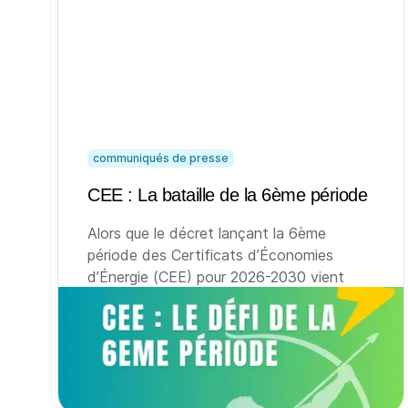
communiqués de presse
CEE : La bataille de la 6ème période
Alors que le décret lançant la 6ème
période des Certificats d’Économies
d’Énergie (CEE) pour 2026-2030 vient
d'être publié, actant une hausse des
obligations d'économies d'énergie de 27%,
le dispositif se retrouve pris en étau.
15 décembre 2025