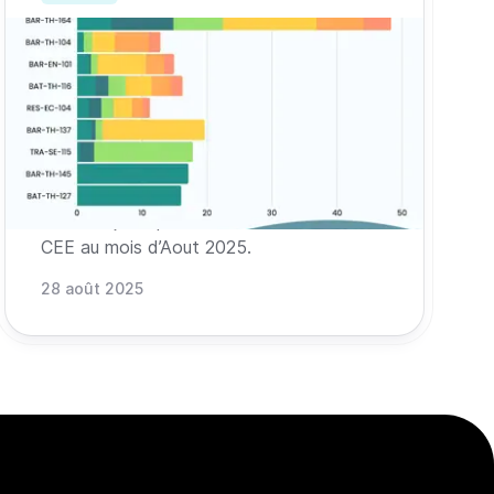
Les actualités CEE du mois d'août
2025
Indices de prix de juillet, révision de
l’obligation P5, décret P6, lettre
d’information des CEE et top 3 des
opérations standardisées 2025 : retour
sur les sujets qui ont fait l’actualité des
CEE au mois d’Aout 2025.
28 août 2025