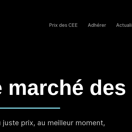
Prix des CEE
Adhérer
Actual
e marché des
 de prix
 juste prix, au meilleur moment,
 clôture des CEE, pour livraison au