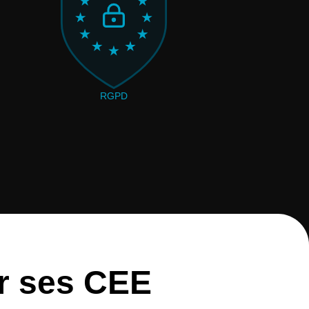
RGPD
r ses CEE