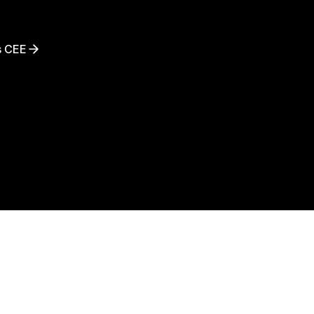
ances
es CEE