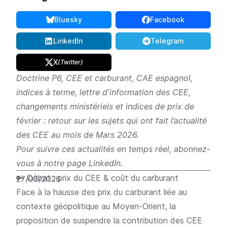
Bluesky
Facebook
Share on Bluesky
Share on Faceboo
LinkedIn
Telegram
Share on LinkedIn
Share on Telegra
X
(Twitter)
Share on Twitter
Doctrine P6, CEE et carburant, CAE espagnol,
indices à terme, lettre d'information des CEE,
changements ministériels et indices de prix de
février : retour sur les sujets qui ont fait l’actualité
des CEE au mois de Mars 2026.
Pour suivre ces actualités en temps réel, abonnez-
vous à
notre page LinkedIn
.
🔑 Débat : prix du CEE & coût du carburant
27/03/2026
Face à la hausse des prix du carburant liée au
contexte géopolitique au Moyen-Orient, la
proposition de suspendre la contribution des CEE