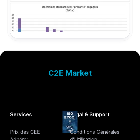
retour sur les sujets qui ont fait l’actualité
des CEE au mois de Mars 2026.
31 mars 2026
C2E Market
Services
Légal & Support
Prix des CEE
Conditions Générales
Adhérer
d'Utilisation