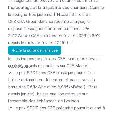
🔷 Exigences de preuve : Un cadre très strict sur
l'horodatage et la traçabilité des chantiers. Comme
le souligne très justement Nicolas Barrois de
DEKKHA Green dans sa récente analyse, le
dispositif espagnol monte en puissance : 🔷
241GWh de CAE sollicités en février 2026 (+39%
depuis le mois de février 2025) (…)
Lire la suite de l'analyse
📊 Les indices de prix des CEE du mois de février
sont désormais disponibles sur C2E Market.
03/03/2026
📌 Le prix SPOT des CEE classique poursuit sa
baisse entamée en décembre et passe sous la
barre des 9€/MWhc avec 8,96€/MWhc (-13cts
depuis janvier), baisse que l'on retrouve sur
l'ensemble des échéances de livraison.
📌 Le prix SPOT des CEE précarité poursuit quand à