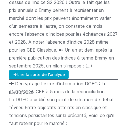
dessus de l'indice S2 2026 ! Outre le fait que les
prix annuels d'Emmy peinent à représenter un
marché dont les prix peuvent énormément varier
d'un semestre à l'autre, on constate ce mois
encore l'absence d'indices pour les échéances 2027
et 2028. A noter l'absence d'indice 2028 même
pour les CEE Classique. 🔑 Un an et demi après la
première publication des indices à terme Emmy en
septembre 2025, un bilan s'impose : (…)
Lire la suite de l'analyse
📢
Décryptage
Lettre d’information DGEC : Le
point sur les CEE à 5 mois de la réconciliation
13/03/2026
La DGEC a publié son point de situation de début
février. Entre objectifs atteints en classique et
tensions persistantes sur la précarité, voici ce qu'il
faut retenir pour le marché :