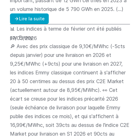
important, passant de 12 GWh certifiés en 2023 à
un volume historique de 5 790 GWh en 2025. (…)
Lire la suite
📊 Les indices à terme de février ont été publiés
par Emmy
17/03/2026
🔎 Avec des prix classique de 9,10€/MWhc (-5cts
depuis janvier) pour une livraison en 2026 et
9,25€/MWhc (+9cts) pour une livraison en 2027,
les indices Emmy classique continuent à s'afficher
20 à 50 centimes au dessus des prix C2E Market
(actuellement autour de 8,95€/MWhc). 👀 Cet
écart se creuse pour les indices précarité 2026
(seule échéance de livraison pour laquelle Emmy
publie des indices ce mois), et qui s'affichent à
16,99€/MWhc, soit 39cts au dessus de l'indice C2E
Market pour livraison en S1 2026 et 90cts au