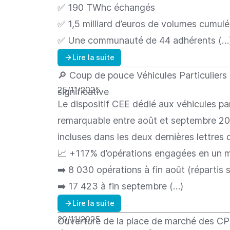
✅ 190 TWhc échangés
✅ 1,5 milliard d’euros de volumes cumulé
✅ Une communauté de 44 adhérents (…
Lire la suite
🔎 Coup de pouce Véhicules Particuliers
25/11/2025
significative
Le dispositif CEE dédié aux véhicules pa
remarquable entre août et septembre 20
incluses dans les deux dernières lettres 
📈 +117% d’opérations engagées en un 
➡️ 8 030 opérations à fin août (répartis su
➡️ 17 423 à fin septembre (…)
Lire la suite
20/11/2025
Ouverture de la place de marché des C