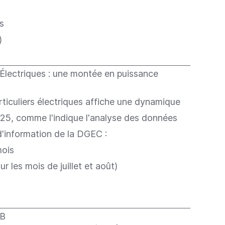
s
)
 Électriques : une montée en puissance
rticuliers électriques affiche une dynamique
25, comme l'indique l'analyse des données
d'information de la DGEC :
mois
r les mois de juillet et août)
PB