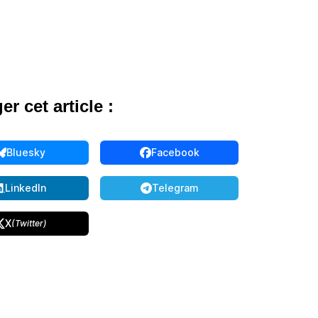
er cet article :
Bluesky
Facebook
Share on Bluesky
Share on Facebook
LinkedIn
Telegram
Share on LinkedIn
Share on Telegram
X
(Twitter)
Share on Twitter