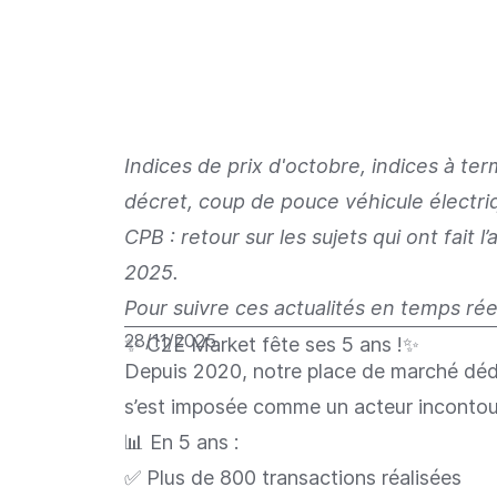
Indices de prix d'octobre, indices à term
décret, coup de pouce véhicule électr
CPB : retour sur les sujets qui ont fait
2025.
Pour suivre ces actualités en temps ré
28/11/2025
✨ C2E Market fête ses 5 ans !✨
Depuis 2020, notre place de marché dédi
s’est imposée comme un acteur incontour
📊 En 5 ans :
✅ Plus de 800 transactions réalisées