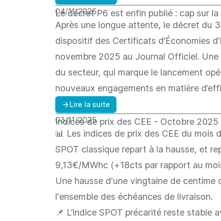
04/11/2025
Le décret P6 est enfin publié : cap sur l
Après une longue attente, le décret du 
dispositif des Certificats d’Économies d’
novembre 2025 au Journal Officiel. Une 
du secteur, qui marque le lancement opér
nouveaux engagements en matière d’effi
Lire la suite
03/11/2025
Indices de prix des CEE - Octobre 2025
📊 Les indices de prix des CEE du mois 
SPOT classique repart à la hausse, et r
9,13€/MWhc (+18cts par rapport au mois 
Une hausse d'une vingtaine de centime d
l'ensemble des échéances de livraison.
📌 L’indice SPOT précarité reste stable