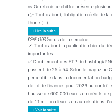
👀 Or retenir ce chiffre présente plusieurs
👉 Tout d’abord, l’obligation réelle de la
thorie (…)
Lire la suite
07/11/2025
CEE : les actus de la semaine
📌 Tout d’abord la publication hier du d
importantes :
✅ Doublement des ETP du hashtag#PNCEE 
passent de 25 à 54. Selon le magazine C
perceptible dans la documentation budgéta
de loi de finances pour 2026 au contrôle
hausse de 600 000 euros en crédits de pa
de 1,1 million d’euros en autorisations d
Voir la suite