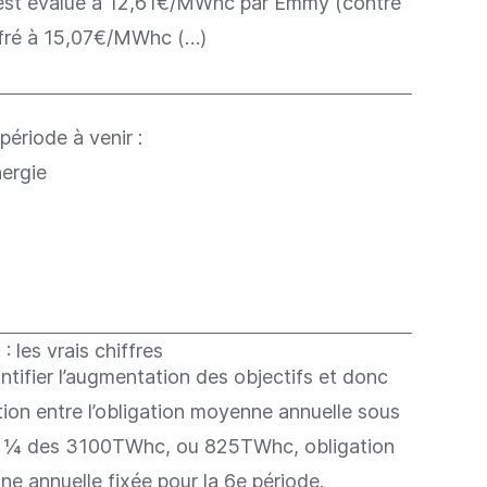
6 est évalué à 12,61€/MWhc par Emmy (contre
iffré à 15,07€/MWhc (…)
période à venir :
nergie
 les vrais chiffres
ntifier l’augmentation des objectifs et donc
tion entre l’obligation moyenne annuelle sous
it ¼ des 3100TWhc, ou 825TWhc, obligation
ne annuelle fixée pour la 6e période.