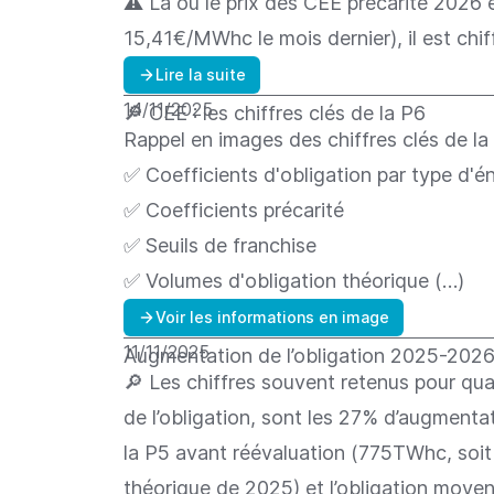
⚠️ Là où le prix des CEE précarité 202
15,41€/MWhc le mois dernier), il est ch
Lire la suite
14/11/2025
🔎 CEE : les chiffres clés de la P6
Rappel en images des chiffres clés de la 
✅ Coefficients d'obligation par type d'é
✅ Coefficients précarité
✅ Seuils de franchise
✅ Volumes d'obligation théorique (…)
Voir les informations en image
11/11/2025
Augmentation de l’obligation 2025-2026 :
🔎 Les chiffres souvent retenus pour qua
de l’obligation, sont les 27% d’augmenta
la P5 avant réévaluation (775TWhc, so
théorique de 2025) et l’obligation moyen